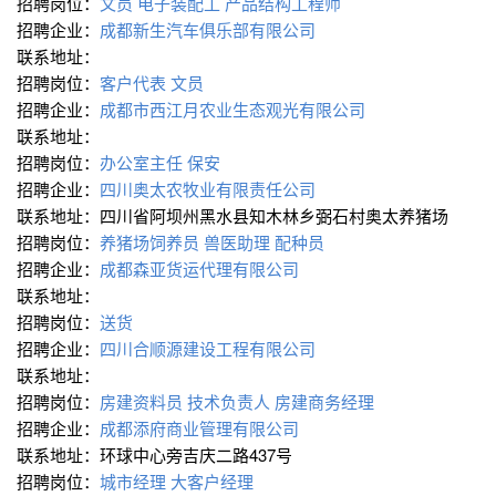
招聘岗位：
文员
电子装配工
产品结构工程师
招聘企业：
成都新生汽车俱乐部有限公司
联系地址：
招聘岗位：
客户代表
文员
招聘企业：
成都市西江月农业生态观光有限公司
联系地址：
招聘岗位：
办公室主任
保安
招聘企业：
四川奥太农牧业有限责任公司
联系地址：四川省阿坝州黑水县知木林乡弼石村奥太养猪场
招聘岗位：
养猪场饲养员
兽医助理
配种员
招聘企业：
成都森亚货运代理有限公司
联系地址：
招聘岗位：
送货
招聘企业：
四川合顺源建设工程有限公司
联系地址：
招聘岗位：
房建资料员
技术负责人
房建商务经理
招聘企业：
成都添府商业管理有限公司
联系地址：环球中心旁吉庆二路437号
招聘岗位：
城市经理
大客户经理