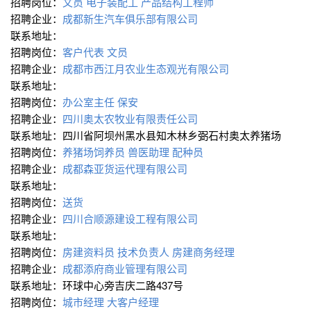
招聘岗位：
文员
电子装配工
产品结构工程师
招聘企业：
成都新生汽车俱乐部有限公司
联系地址：
招聘岗位：
客户代表
文员
招聘企业：
成都市西江月农业生态观光有限公司
联系地址：
招聘岗位：
办公室主任
保安
招聘企业：
四川奥太农牧业有限责任公司
联系地址：四川省阿坝州黑水县知木林乡弼石村奥太养猪场
招聘岗位：
养猪场饲养员
兽医助理
配种员
招聘企业：
成都森亚货运代理有限公司
联系地址：
招聘岗位：
送货
招聘企业：
四川合顺源建设工程有限公司
联系地址：
招聘岗位：
房建资料员
技术负责人
房建商务经理
招聘企业：
成都添府商业管理有限公司
联系地址：环球中心旁吉庆二路437号
招聘岗位：
城市经理
大客户经理