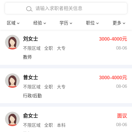
在校学生工作经验
本科
行政后勤
建筑装潢
确定
区域
经验
学历
职位
更多
三年以上工作经验
硕士
销售岗位
教师
刘女士
3000-4000元
四年以上工作经验
博士
文员
护士
08-06
不限区域
全职
大专
五年以上工作经验
财务会计
传单派发
教师
十年以上工作经验
超市零售
促销导购
曾女士
3000-4000元
网络IT
保健按摩
08-06
不限区域
全职
大专
行政/后勤
快递员
前台接待
收银员
技术员/工程师
俞女士
面议
08-06
水电/机修
部门经理
不限区域
全职
本科