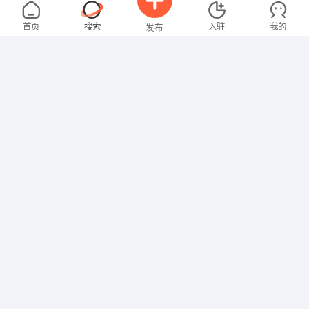
温女士
4000-5000元
08-02
不限区域
全职
大专
首页
搜索
入驻
我的
发布
文员
邓先生
3000-4000元
07-31
不限区域
全职
高中
招聘信息
求职简历
技工/普工
罗先生
4000-5000元
07-31
不限区域
全职
高中
技工/普工
林先生
面议
02-15
不限区域
全职